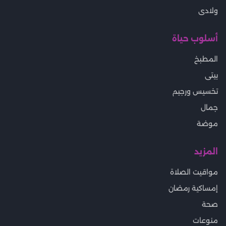
ولادى
أسلوب حياة
المطبخ
بيتى
تخسيس ورجيم
جمال
موضة
المزيد
مواقيت الصلاة
إمساكية رمضان
صحة
منوعات