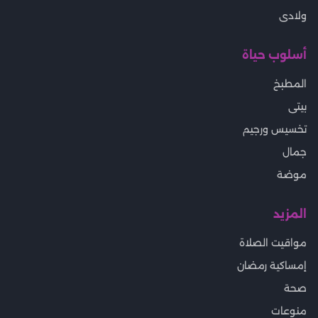
ولادى
أسلوب حياة
المطبخ
بيتى
تخسيس ورجيم
جمال
موضة
المزيد
مواقيت الصلاة
إمساكية رمضان
صحة
منوعات