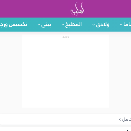
اما
ولادى
المطبخ
بيتى
تخسيس ورجي
امل