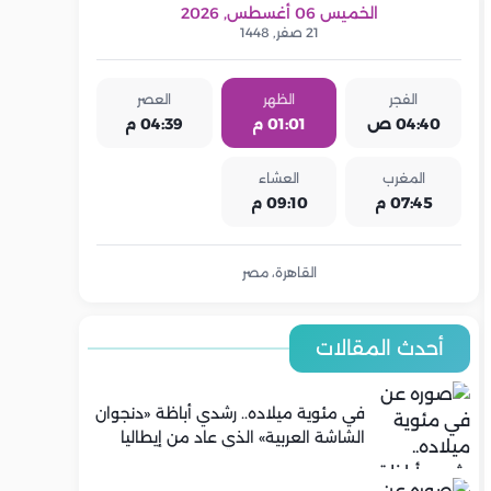
الخميس 06 أغسطس, 2026
21 صفر, 1448
الفجر
الظهر
العصر
04:40 ص
01:01 م
04:39 م
المغرب
العشاء
07:45 م
09:10 م
القاهرة، مصر
أحدث المقالات
في مئوية ميلاده.. رشدي أباظة «دنجوان
الشاشة العربية» الذي عاد من إيطاليا
ليصنع مجده في السينما المصرية