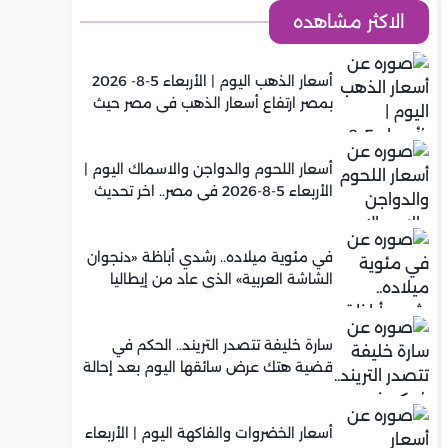
الاكثر مشاهده
أسعار الذهب اليوم | الأربعاء 5-8- 2026
بمصر ارتفاع أسعار الذهب في مصر حيث
سجل عيار 21 متوسط 5,920 جنيه
أسعار اللحوم والدواجن والاسماك اليوم |
الأربعاء 5-8-2026 في مصر.. اخر تحديث
في مئوية ميلاده.. رشدي أباظة «دنجوان
الشاشة العربية» الذي عاد من إيطاليا
ليصنع مجده في السينما المصرية
سارة خليفة تتصدر التريند.. الحكم في
قضية هتك عرض سائقها اليوم بعد إحالة
أوراقها للمفتي في تصنيع المخدرات
أسعار الخضروات والفاكهة اليوم | الأربعاء