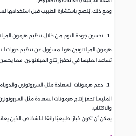
الغدة الدرقية (Hyperthyroidism).
ومع ذلك، يُنصح باستشارة الطبيب قبل استخدامها لم
تحسين جودة النوم من خلال تنظيم هرمون الميلات
هرمون الميلاتونين هو المسؤول عن تنظيم دورات النو
تساعد المليسا في تحفيز إنتاج الميلاتونين، مما يحس
دعم هرمونات السعادة مثل السيروتونين والدوبامي
المليسا تحفز إنتاج هرمونات السعادة مثل السيروتونين
والاكتئاب.
يمكن أن تكون خيارًا طبيعيًا رائعًا للأشخاص الذين يع