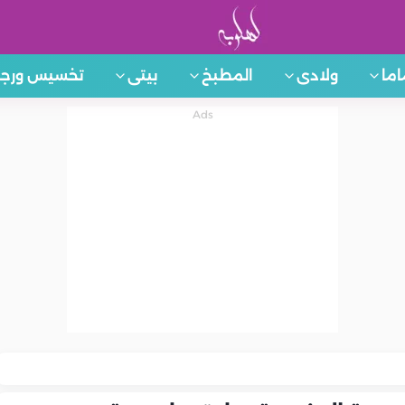
اما
ولادى
المطبخ
بيتى
تخسيس ورجي