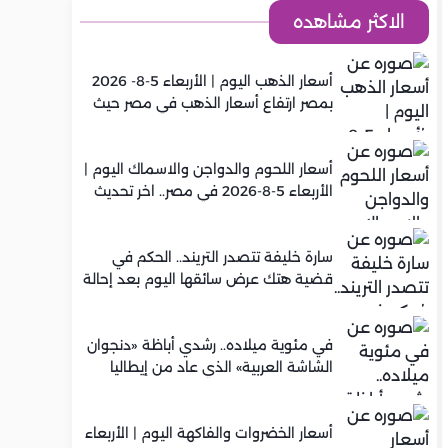
الاكثر مشاهده
أسعار الذهب اليوم | الأربعاء 5-8- 2026
بمصر ارتفاع أسعار الذهب في مصر حيث
سجل عيار 21 متوسط 5,920 جنيه
أسعار اللحوم والدواجن والاسماك اليوم |
الأربعاء 5-8-2026 في مصر.. اخر تحديث
سارة خليفة تتصدر التريند.. الحكم في
قضية هتك عرض سائقها اليوم بعد إحالة
أوراقها للمفتي في تصنيع المخدرات
في مئوية ميلاده.. رشدي أباظة «دنجوان
الشاشة العربية» الذي عاد من إيطاليا
ليصنع مجده في السينما المصرية
أسعار الخضروات والفاكهة اليوم | الأربعاء