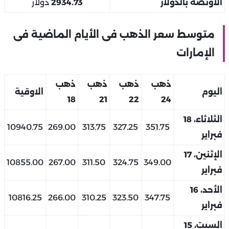
الأونصة بالدولار
2934.73
دولار
متوسط سعر الذهب فى الأيام الماضية فى
الإمارات
ذهب
ذهب
ذهب
ذهب
اليوم
الاوقية
18
21
22
24
الثلاثاء، 18
10940.75
269.00
313.75
327.25
351.75
فبراير
الإثنين، 17
10855.00
267.00
311.50
324.75
349.00
فبراير
الأحد، 16
10816.25
266.00
310.25
323.50
347.75
فبراير
السبت، 15