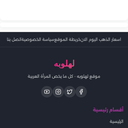
الفني ويكشف تفاصيل جديدة
في ذكرى وفاتها.. الوصية الأخيرة لميرنا المهندس ورسالتها المؤثرة
إلى أصعب محطات حياتها
في مئوية ميلاده.. رشدي أباظة «دنجوان الشاشة العربية» الذي عاد
لأصدقائها قبل الرحيل
من إيطاليا ليصنع مجده في السينما المصرية
اسعار الذهب اليوم الان
خريطة الموقع
سياسة الخصوصية
اتصل بنا
لهلوبه
موقع لهلوبه - كل ما يخص المرأة العربية
أقسام رئيسية
الرئيسية