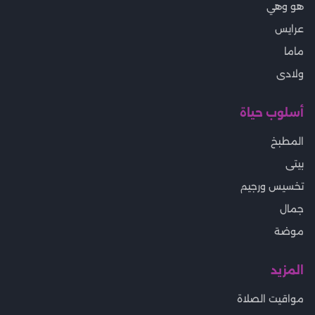
هو وهي
عرايس
ماما
ولادى
أسلوب حياة
المطبخ
بيتى
تخسيس ورجيم
جمال
موضة
المزيد
مواقيت الصلاة