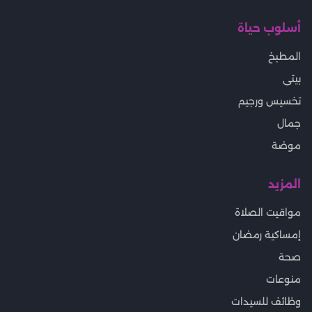
أسلوب حياة
المطبخ
بيتى
تخسيس ورجيم
جمال
موضة
المزيد
مواقيت الصلاة
إمساكية رمضان
صحة
منوعات
وظائف للسيدات