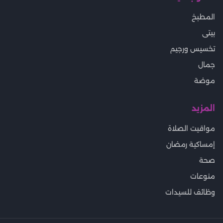
المطبخ
بيتى
تخسيس ورجيم
جمال
موضة
المزيد
مواقيت الصلاة
إمساكية رمضان
صحة
منوعات
وظائف للسيدات