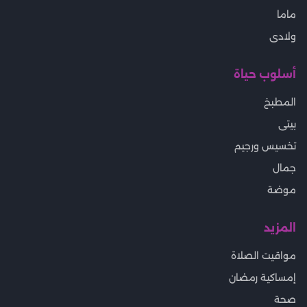
ماما
ولادى
أسلوب حياة
المطبخ
بيتى
تخسيس ورجيم
جمال
موضة
المزيد
مواقيت الصلاة
إمساكية رمضان
صحة