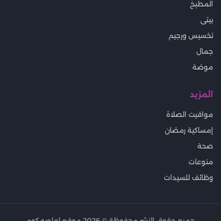
المطبخ
بيتى
تخسيس ورجيم
جمال
موضة
المزيد
مواقيت الصلاة
إمساكية رمضان
صحة
منوعات
وظائف للسيدات
جميع حقوق النشر محفوظة ©
2026
موقع لهلوبه.كوم