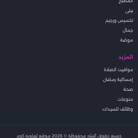
المطبخ
بيتى
تخسيس ورجيم
جمال
موضة
المزيد
مواقيت الصلاة
إمساكية رمضان
صحة
منوعات
وظائف للسيدات
جميع حقوق النشر محفوظة ©
2026
موقع لهلوبه.كوم