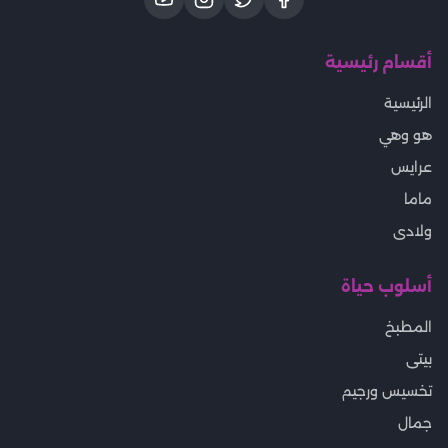
أقسام رئيسية
الرئيسية
هو وهي
عرايس
ماما
ولادى
أسلوب حياة
المطبخ
بيتى
تخسيس ورجيم
جمال