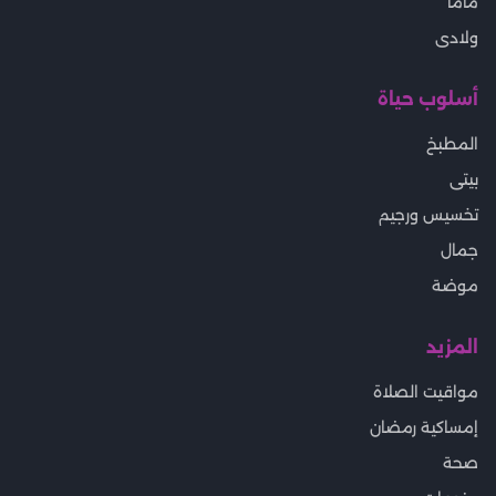
ماما
ولادى
أسلوب حياة
المطبخ
بيتى
تخسيس ورجيم
جمال
موضة
المزيد
مواقيت الصلاة
إمساكية رمضان
صحة