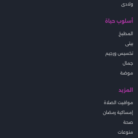
ولادى
أسلوب حياة
المطبخ
بيتى
تخسيس ورجيم
جمال
موضة
المزيد
مواقيت الصلاة
إمساكية رمضان
صحة
منوعات