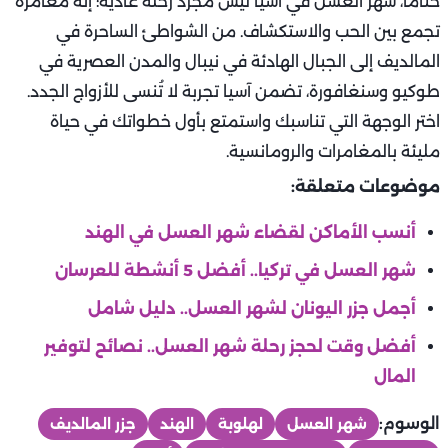
ختامًا، شهر العسل في آسيا ليس مجرد رحلة عادية؛ إنه مغامرة
تجمع بين الحب والاستكشاف. من الشواطئ الساحرة في
المالديف إلى الجبال الهادئة في نيبال والمدن العصرية في
طوكيو وسنغافورة، تضمن آسيا تجربة لا تُنسى للأزواج الجدد.
اختر الوجهة التي تناسبك واستمتع بأول خطواتك في حياة
مليئة بالمغامرات والرومانسية.
موضوعات متعلقة:
أنسب الأماكن لقضاء شهر العسل في الهند
شهر العسل في تركيا.. أفضل 5 أنشطة للعرسان
أجمل جزر اليونان لشهر العسل.. دليل شامل
أفضل وقت لحجز رحلة شهر العسل.. نصائح لتوفير
المال
الوسوم:
شهر العسل
لهلوبة
الهند
جزر المالديف