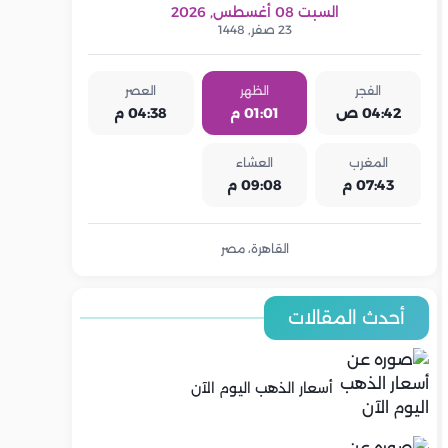
السبت 08 أغسطس, 2026
23 صفر, 1448
الفجر
الظهر
العصر
04:42 ص
01:01 م
04:38 م
المغرب
العشاء
07:43 م
09:08 م
القاهرة، مصر
أحدث المقالات
أسعار الذهب اليوم الآن