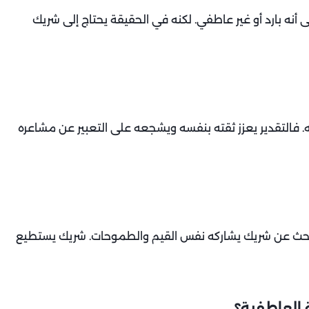
 أنه بارد أو غير عاطفي. لكنه في الحقيقة يحتاج إلى شريك
ه. فالتقدير يعزز ثقته بنفسه ويشجعه على التعبير عن مشاعره
حث عن شريك يشاركه نفس القيم والطموحات. شريك يستطيع
 العاطفية؟