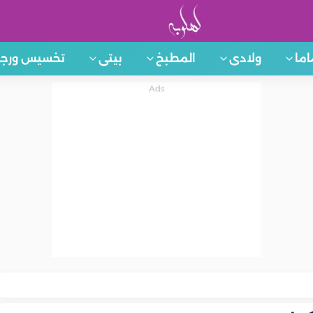
اما
ولادى
المطبخ
بيتى
تخسيس ورجي