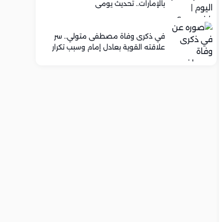
بالإمارات.. تحديث يومي
في ذكرى وفاة مصطفى متولي.. سر
علاقته القوية بعادل إمام وسبب تكرار
تعاونهما الفني