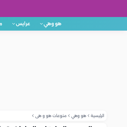
هو وهي
عرايس
م
الرئيسية
هو وهي
منوعات هو و هى