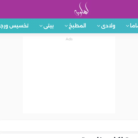
اما
ولادى
المطبخ
بيتى
تخسيس ورجي