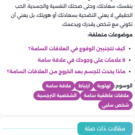
بنفسك، سعادتك، وحتى صحتك النفسية والجسدية. الحب
الحقيقي لا يعني التضحية بسعادتك أو هويتك، بل يعني أن
تكوني مع شخص يقدرك ويدعمك.
موضوعات متعلقة:
كيف تتجنبين الوقوع في العلاقات السامة؟
8 علامات على وجودك في علاقة سامة
ماذا يحدث للجسم بعد الخروج من العلاقات السامة؟
الوسوم:
لهلوبة
ارتباط
علاقة سامة
علاقات عاطفية سامة
الشخصية النرجسية
شخص سلبي
هو وهي
هو وهي
مقالات ذات صلة
هو وهي
4 أساليب ذكية لحل الخلافات الزوجية بدون صراخ
هو وهي