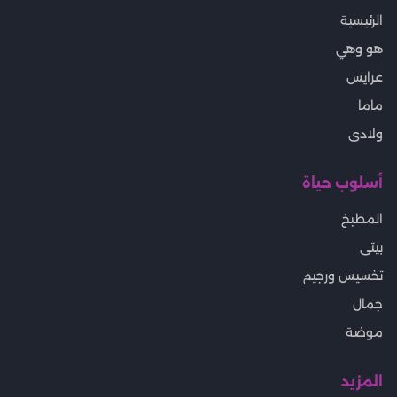
الرئيسية
هو وهي
عرايس
ماما
ولادى
أسلوب حياة
المطبخ
بيتى
تخسيس ورجيم
جمال
موضة
المزيد