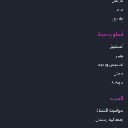
عرايس
ماما
ولادى
أسلوب حياة
المطبخ
بيتى
تخسيس ورجيم
جمال
موضة
المزيد
مواقيت الصلاة
إمساكية رمضان