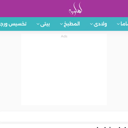
اما
ولادى
المطبخ
بيتى
تخسيس ورجي