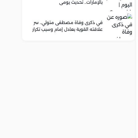
بالإمارات.. تحديث يومي
في ذكرى وفاة مصطفى متولي.. سر
علاقته القوية بعادل إمام وسبب تكرار
تعاونهما الفني