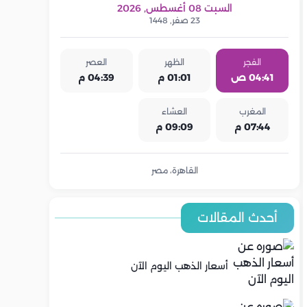
السبت 08 أغسطس, 2026
23 صفر, 1448
الفجر
الظهر
العصر
04:41 ص
01:01 م
04:39 م
المغرب
العشاء
07:44 م
09:09 م
القاهرة، مصر
أحدث المقالات
أسعار الذهب اليوم الآن