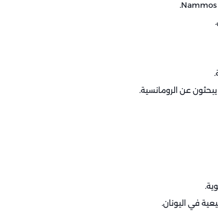
ية.
عية في اليونان.