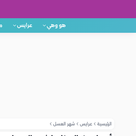
هو وهي
عرايس
م
الرئيسية
عرايس
شهر العسل