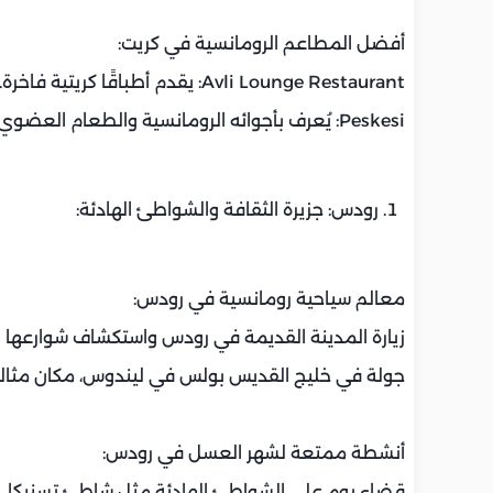
أفضل المطاعم الرومانسية في كريت:
Avli Lounge Restaurant: يقدم أطباقًا كريتية فاخرة.
Peskesi: يُعرف بأجوائه الرومانسية والطعام العضوي.
رودس: جزيرة الثقافة والشواطئ الهادئة:
معالم سياحية رومانسية في رودس:
زيارة المدينة القديمة في رودس واستكشاف شوارعها 
جولة في خليج القديس بولس في ليندوس، مكان مثالي 
أنشطة ممتعة لشهر العسل في رودس:
قضاء يوم على الشواطئ الهادئة مثل شاطئ تسنبكا.