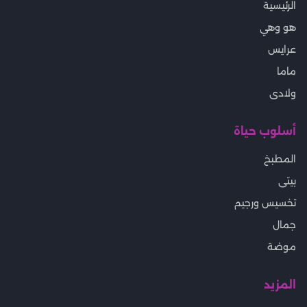
الرئيسية
هو وهي
عرايس
ماما
ولادى
أسلوب حياة
المطبخ
بيتى
تخسيس ورجيم
جمال
موضة
المزيد