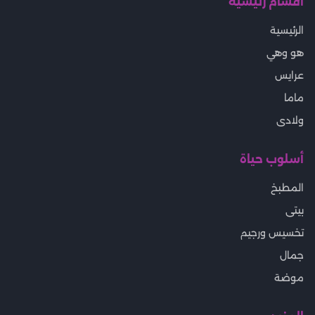
أقسام رئيسية
الرئيسية
هو وهي
عرايس
ماما
ولادى
أسلوب حياة
المطبخ
بيتى
تخسيس ورجيم
جمال
موضة