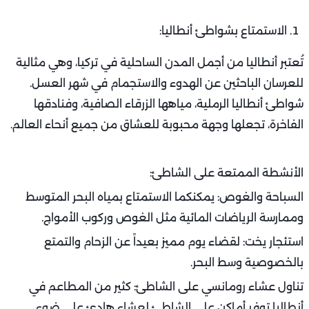
الاستمتاع بشواطئ أنطاليا:
تُعتبر أنطاليا من أجمل المدن الساحلية في تركيا، وهي مثالية
للعرسان الباحثين عن الهدوء والاستجمام في شهر العسل.
شواطئ أنطاليا الرملية، مياهها الزرقاء الصافية، وفنادقها
الفاخرة، تجعلها وجهة محبوبة للعشاق من جميع أنحاء العالم.
الأنشطة الممتعة على الشاطئ:
السباحة والغوص: يمكنكما الاستمتاع بمياه البحر المتوسط
وممارسة الرياضات المائية مثل الغوص وركوب الأمواج.
استئجار يخت: لقضاء يوم مميز بعيداً عن الزحام والتمتع
بالخصوصية وسط البحر.
تناول عشاء رومانسي على الشاطئ: كثير من المطاعم في
أنطاليا توفر أماكن على الشاطئ لعشاء هادئ على ضوء