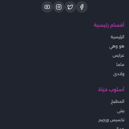
أقسام رئيسية
الرئيسية
هو وهي
عرايس
ماما
ولادى
أسلوب حياة
المطبخ
بيتى
تخسيس ورجيم