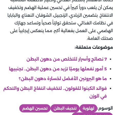
يمكن أن يلعب دوراً كبيراً في تحسين عملية الهضم وتخفيف
الانتفاخ. بتضمين الزبادي، الزنجبيل، الشوفان، النعناع، والبابايا
في نظامك الغذائي، ستحقق توازناً صحياً وتساعد جهازك
الهضمي على العمل بفعالية أكبر، مما ينعكس إيجابياً على
صحتك العامة.
موضوعات متعلقة:
7 نصائح وأسرار للتخلص من دهون البطن
5 أمور نفعلها يوميًا تزيد من دهون البطن.. تجنبيها
ما هو البروتين الأفضل لخسارة دهون البطن؟
فوائد الكينوا للقولون.. لتخفيف انتفاخ البطن والتحكم
في الوزن
الوسوم:
لهلوبة
تنحيف البطن
تحسين الهضم