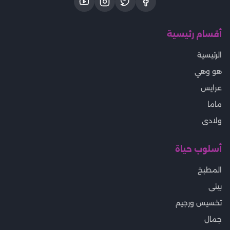
أقسام رئيسية
الرئيسية
هو وهي
عرايس
ماما
ولادى
أسلوب حياة
المطبخ
بيتى
تخسيس ورجيم
جمال