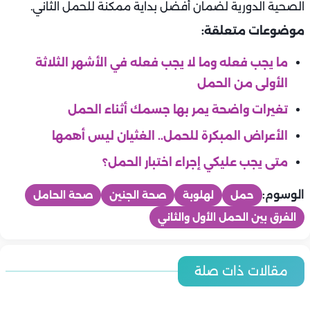
الصحية الدورية لضمان أفضل بداية ممكنة للحمل الثاني.
موضوعات متعلقة:
ما يجب فعله وما لا يجب فعله في الأشهر الثلاثة
الأولى من الحمل
تغيرات واضحة يمر بها جسمك أثناء الحمل
الأعراض المبكرة للحمل.. الغثيان ليس أهمها
متى يجب عليكي إجراء اختبار الحمل؟
الوسوم:
حمل
لهلوبة
صحة الجنين
صحة الحامل
الفرق بين الحمل الأول والثاني
ماما
ماما
مقالات ذات صلة
ماما
ماما
5 تمارين آمنة تحافظين بها على لياقتك أثناء الحمل
ماما
أفكار لروتين نوم صحي للحامل في الثلث الأخير
4 خطوات لإعداد حقيبة الولادة بدون تشتت
8 أسئلة يجب أن تطرحيها على طبيبك إذا كنتِ حامل في الشهر
ماما
5 طرق بسيطة لتخفيف آلام الظهر أثناء الحمل
ماما