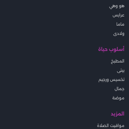
هو وهي
عرايس
ماما
ولادى
أسلوب حياة
المطبخ
بيتى
تخسيس ورجيم
جمال
موضة
المزيد
مواقيت الصلاة