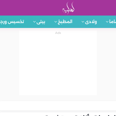
اما
ولادى
المطبخ
بيتى
تخسيس ورجي