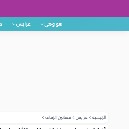
هو وهي
عرايس
م
الرئيسية
عرايس
فساتين الزفاف