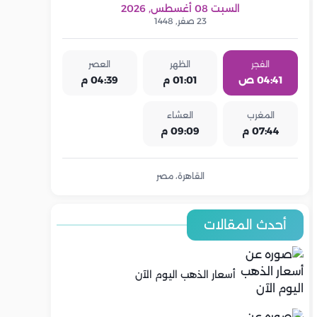
السبت 08 أغسطس, 2026
23 صفر, 1448
الفجر
الظهر
العصر
04:41 ص
01:01 م
04:39 م
المغرب
العشاء
07:44 م
09:09 م
القاهرة، مصر
أحدث المقالات
أسعار الذهب اليوم الآن