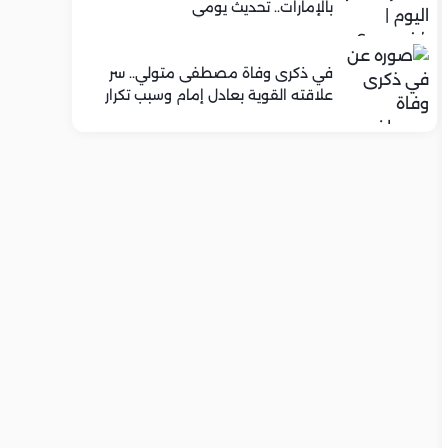
بالإمارات.. تحديث يومي
في ذكرى وفاة مصطفى متولي.. سر
علاقته القوية بعادل إمام وسبب تكرار
تعاونهما الفني