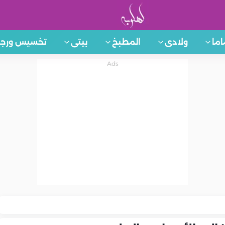
اما
ولادى
المطبخ
بيتى
تخسيس ورجي