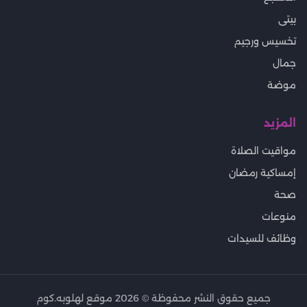
بيتى
تخسيس ورجيم
جمال
موضة
المزيد
مواقيت الصلاة
إمساكية رمضان
صحة
منوعات
وظائف للسيدات
جميع حقوق النشر محفوظة ©
2026
موقع لهلوبه.كوم