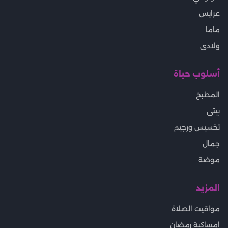
عرايس
ماما
ولادى
أسلوب حياة
المطبخ
بيتى
تخسيس ورجيم
جمال
موضة
المزيد
مواقيت الصلاة
إمساكية رمضان