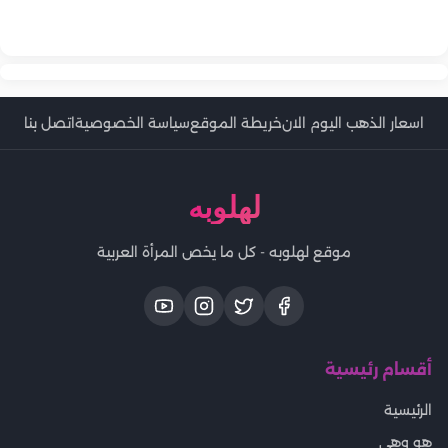
موضة ألوان صبغة الشعر المناسبة للشعر الأبيض
كيفية تنسيق سترة نابليون العسكرية لصيف 2026.. إطلالات عصرية
ألوان طلاء أظافر ربيعية ستشاهدينها في 2026
بلمسة كلاسيكية
اسعار الذهب اليوم الان
خريطة الموقع
سياسة الخصوصية
اتصل بنا
لهلوبه
موقع لهلوبه - كل ما يخص المرأة العربية
أقسام رئيسية
الرئيسية
هو وهي