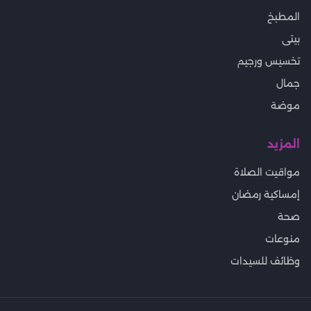
المطبخ
بيتى
تخسيس ورجيم
جمال
موضة
المزيد
مواقيت الصلاة
إمساكية رمضان
صحة
منوعات
وظائف للسيدات