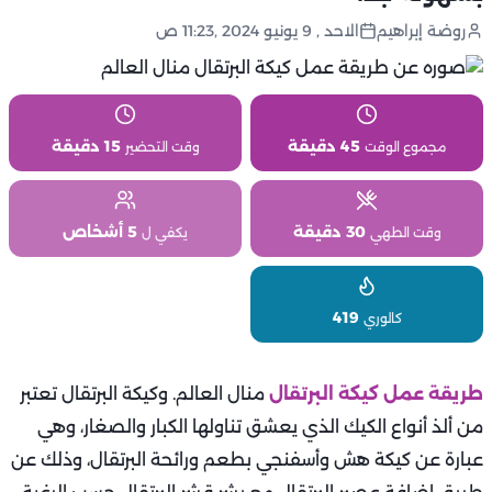
روضة إبراهيم
الاحد , 9 يونيو 2024 ,11:23 ص
45 دقيقة
15 دقيقة
مجموع الوقت
وقت التحضير
30 دقيقة
5 أشخاص
وقت الطهي
يكفي ل
419
كالوري
طريقة عمل كيكة البرتقال
منال العالم. وكيكة البرتقال تعتبر
من ألذ أنواع الكيك الذي يعشق تناولها الكبار والصغار، وهي
عبارة عن كيكة هش وأسفنجي بطعم ورائحة البرتقال، وذلك عن