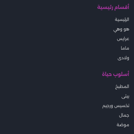
أقسام رئيسية
الرئيسية
هو وهي
عرايس
ماما
ولادى
أسلوب حياة
المطبخ
بيتى
تخسيس ورجيم
جمال
موضة