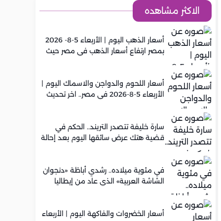
الاكثر مشاهده
أسعار الذهب اليوم | الأربعاء 5-8- 2026
بمصر ارتفاع أسعار الذهب في مصر حيث
سجل عيار 21 متوسط 5,920 جنيه
أسعار اللحوم والدواجن والاسماك اليوم |
الأربعاء 5-8-2026 في مصر.. اخر تحديث
سارة خليفة تتصدر التريند.. الحكم في
قضية هتك عرض سائقها اليوم بعد إحالة
أوراقها للمفتي في تصنيع المخدرات
في مئوية ميلاده.. رشدي أباظة «دنجوان
الشاشة العربية» الذي عاد من إيطاليا
ليصنع مجده في السينما المصرية
أسعار الخضروات والفاكهة اليوم | الأربعاء