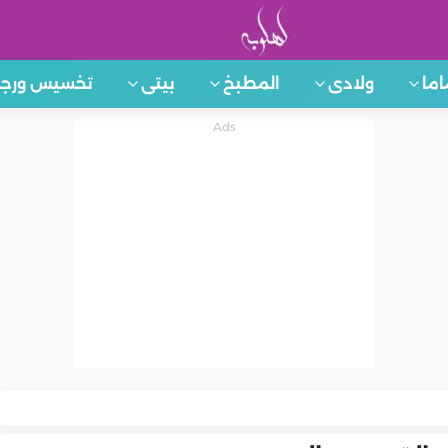
اما
ولادى
المطبخ
بيتى
تخسيس ورجي