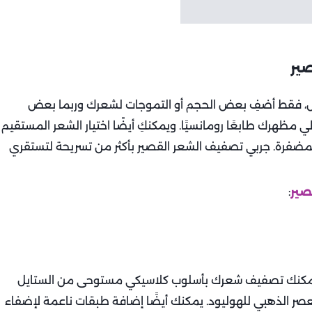
ير
س، فقط أضفِ بعض الحجم أو التموجات لشعرك وربما بعض
ظهرك طابعًا رومانسيًا. ويمكنكِ أيضًا اختيار الشعر المستقيم
 المضفرة. جربي تصفيف الشعر القصير بأكثر من تسريحة لتستقري
صير
:
. يمكنك تصفيف شعرك بأسلوب كلاسيكي مستوحى من الستايل
عصر الذهبي للهوليود. يمكنك أيضًا إضافة طبقات ناعمة لإضفاء