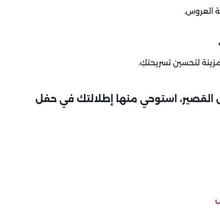
 العروس.
زينة لتحسين تسريحتكِ.
س القصير، استوحي منها إطلالتك في حفل
س