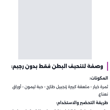
وصفة لتنحيف البطن فقط بدون رجيم:
المكونات:
ثمرة خيار – ملعقة كبيرة زنجبيل طازج – حبة ليمون – أوراق
نعناع.
طريقة التحضير والاستخدام: