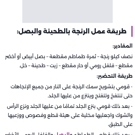
طريقة عمل الرنجة بالطحينة والبصل:
المقادير:
نصف كيلو رنجة – ثمرة طماطم مقطعة – بصل أبيض أو أخضر
مقطع – فلفل رومي أو حار مقطع – زيت – طحينة – خل.
طريقة التحضير:
- قومي بتشويح سمك الرنجة على النار من جميع الإتجاهات
حتى تنتفخ وتتفتح وينتزع من عليها الجلد.
- بعد ذلك قومي بنزع الجلد تمامًا من عليها الجلد ونزع الرأس
والشوك واجعليها مخلية على هيئة قطع وفصوص ووزعيها
على الطبق.
- بعد ذلك قطعي الطماطم و
البصل
والفلفل الرومي الأخضر