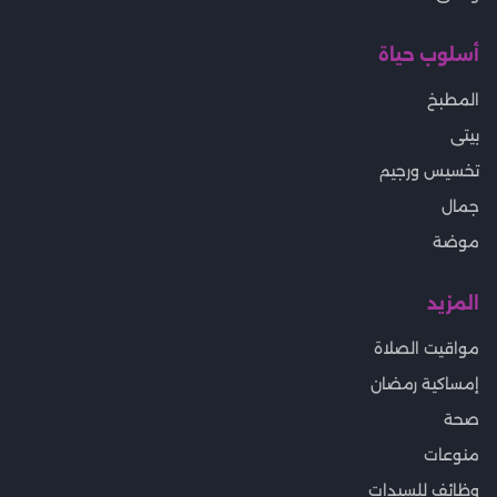
أسلوب حياة
المطبخ
بيتى
تخسيس ورجيم
جمال
موضة
المزيد
مواقيت الصلاة
إمساكية رمضان
صحة
منوعات
وظائف للسيدات