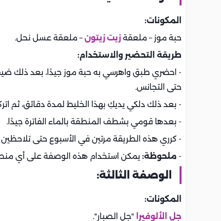
المكونات:
حبة موز – ملعقة
زيت زيتون
– ملعقة عسل نحل.
طريقة التحضير والاستخدام:
- احضري طبق واهرسي به حبة موز جيدًا، بعد ذلك ضيف
حتى التجانس.
- بعد ذلك دلكي يديكِ بهذا الخليط لمدة دقائق، ثم اتركيه على ا
- بعدها قومي بشطف المنطقة بالماء الفاترة جيدًا.
- كرري هذه الطريقة مرتين في الأسبوع حتى تلاحظين 
-
ملحوظة:
يمكن استخدام هذه الوصفة على أي منطقة 
الوصفة الثالثة:
المكونات:
جل الألوفيرا
"جل الصبار".