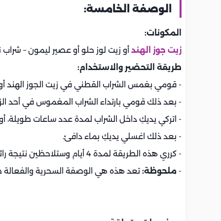
الوصفة الخامسة:
المكونات:
زيت جوز الهند
أو زيت لوز حلو أو عصير ليمون – شراب
طريقة التحضير والاستخدام:
- قومي بغمس الشراب القطني في زيت الجوز الهند أو عص
- بعد ذلك قومي بارتداء الشراب المغموس في أحد الز
- اتركي يديكِ داخل الشراب لمدة عدد ساعات طويلة، أو 
- بعد ذلك اغسلي يديكِ بماء دافئ.
- كرري هذه الطريقة لمدة 4 أيام وستلاحظين نتيجة رائعة من النعومة والترطيب والتغذية ليديكِ.
-
ملحوظة:
تعد هذه هي الوصفة السحرية والفعالة جدً