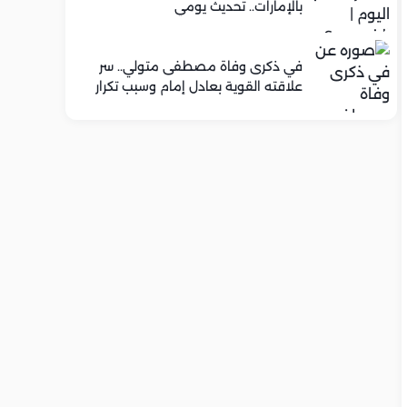
بالإمارات.. تحديث يومي
في ذكرى وفاة مصطفى متولي.. سر
علاقته القوية بعادل إمام وسبب تكرار
تعاونهما الفني