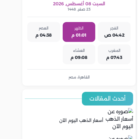
السبت 08 أغسطس, 2026
23 صفر, 1448
الفجر
الظهر
العصر
04:42 ص
01:01 م
04:38 م
المغرب
العشاء
07:43 م
09:08 م
القاهرة، مصر
أحدث المقالات
أسعار الذهب اليوم الآن