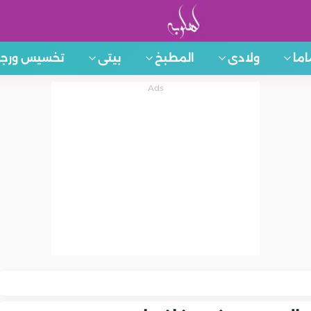
اما
ولادى
المطبخ
بيتى
تخسيس ورجي