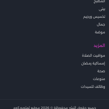
المطبخ
بيتى
تخسيس ورجيم
جمال
موضة
المزيد
مواقيت الصلاة
إمساكية رمضان
صحة
منوعات
وظائف للسيدات
جميع حقوق النشر محفوظة ©
2026
موقع لهلوبه.كوم