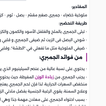
المقادير:
ملوخية خضراء - جمبرى صغير مقشر - بصل - ثوم - كزب
طريقة التحضير:
- تبلى الجمبرى بالملح والفلفل الأسود والكمون والكزبر
- شوحي البصل فى الزيت ثم ضيفى الجمبري و قلبي و ال
- ضيفي الملوخية مثل ما تفعلي في "الطشة"، وقلبي 
من فوائد الجمبري:
- يحتوي على نسبة عالية من عنصر السيلينيوم الذي يه
- يجنب الجمبري من
زيادة الوزن
المفرطة، حيث يحتوي 
منخفض السعرات الحرارية، لذا فإن لحم الجمبري يعتبر ب
وعلاج السمنة، يقوي الرغبة الجنسية بفضل مادتي الز
- بسبب احتواء الجمبري على معادن مهمة جدًا وهي ا