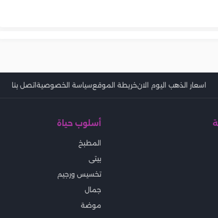
تونة بالمكرونة
الخميس 6-8-2026 في مصر.. اخر
والباذنجان
طريقة عمل التونة البيتي
يطة
الإسباجتي بمكونات بسيطة
مصايف
الاقتصادية بخطوات بسيطة
اسعار الذهب اليوم الان
خريطة الموقع
سياسة الخصوصية
اتصل بنا
ة
أسلوب حياة
المطبخ
بيتى
تخسيس ورجيم
جمال
موضة