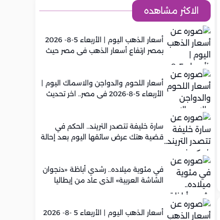
الاكثر مشاهده
أسعار الذهب اليوم | الأربعاء 5-8- 2026
بمصر ارتفاع أسعار الذهب في مصر حيث
سجل عيار 21 متوسط 5,920 جنيه
أسعار اللحوم والدواجن والاسماك اليوم |
الأربعاء 5-8-2026 في مصر.. اخر تحديث
سارة خليفة تتصدر التريند.. الحكم في
قضية هتك عرض سائقها اليوم بعد إحالة
أوراقها للمفتي في تصنيع المخدرات
في مئوية ميلاده.. رشدي أباظة «دنجوان
الشاشة العربية» الذي عاد من إيطاليا
ليصنع مجده في السينما المصرية
أسعار الذهب اليوم | الأربعاء 5 -8- 2026