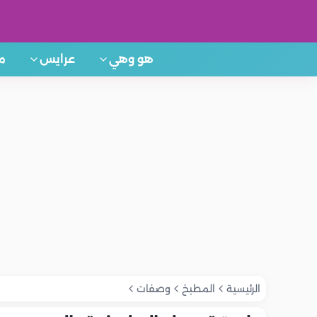
هو وهي
عرايس
م
الرئيسية
المطبخ
وصفات