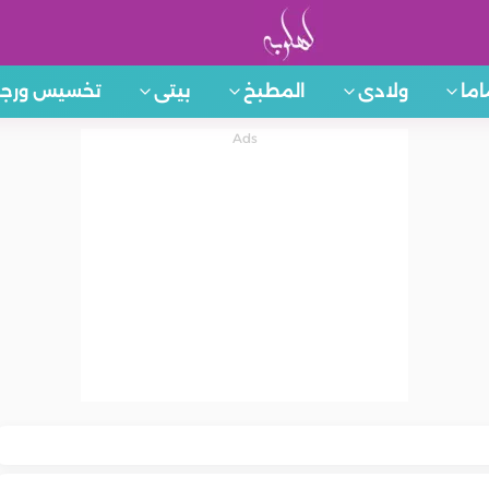
اما
ولادى
المطبخ
بيتى
تخسيس ورجي