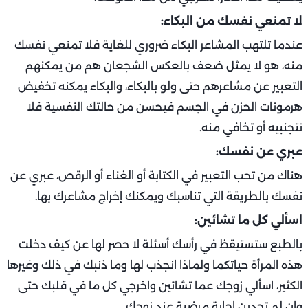
لا تمنعي نفسك من البكاء:
عندما تلتهب المشاعر البكاء ضروري للغاية فلا تمنعي نفسك
منه، هو لا يمثل ضعف بالعكس الشجعان هم من يمكنهم
التعبير عن مشاعرهم حتى ولو بالبكاء، والبكاء يمكنه تخفيض
هرمونات الحزن في الجسم فيحسن من حالتك النفسية فلا
تتجنبيه أو تخافي منه.
عبري عن نفسك:
هناك من تحب التعبير في الكتابة أو الغناء أو الرقص، عبري عن
نفسك بالطريقة التي تناسبك ويمكنك إخراج مشاعرك بها.
اسألي كل ما تشائين:
بالطبع ستستيقظ في رأسك أسئلة لا حصر لها عن كيف دخلت
هذه المرأة حياتكما ولماذا انجذب لها وما ذنبك في ذلك وغيرها
الكثير، اسألي زوجك عما تشائين واخرجي كل ما في قلبك حتى
وإن لم تجدين إجابة مرضية عند زوجك.