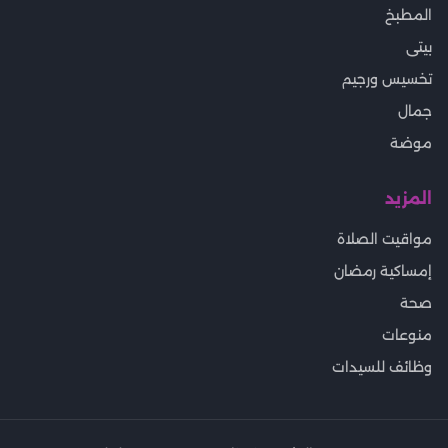
المطبخ
بيتى
تخسيس ورجيم
جمال
موضة
المزيد
مواقيت الصلاة
إمساكية رمضان
صحة
منوعات
وظائف للسيدات