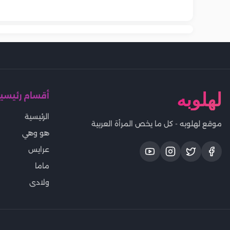
وصفة سريعة وشهية
بخطوات بس
مصر.. اخر تحديث
سلطة شهية ومغذية
تحديث
المسبكة لل
لهلوبه
أقسام رئيسي
الرئيسية
موقع لهلوبه - كل ما يخص المرأة العربية
هو وهي
عرايس
ماما
ولادى