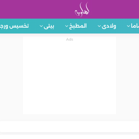
اما
ولادى
المطبخ
بيتى
تخسيس ورجي