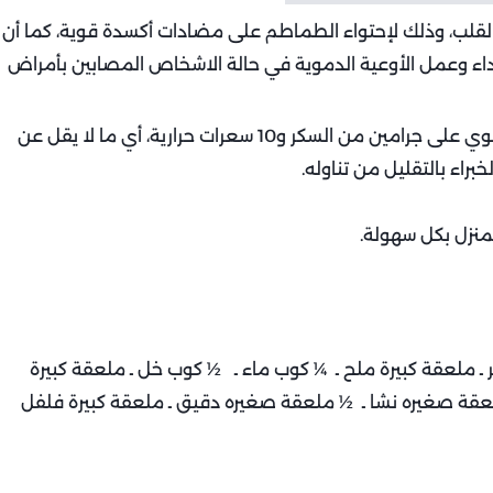
القلب، وذلك لإحتواء الطماطم على مضادات أكسدة قوية، كما أن
 وعمل الأوعية الدموية في حالة الاشخاص المصابين بأمراض
بينما أظهرت دراسة أخرى أن كيس الكاتشب الصغير يحتوي على جرامين من السكر و10 سعرات حرارية، أي ما لا يقل عن
نزل بكل سهولة.
ماطم ـ 3 ملاعق كبيرة سكر ـ ملعقة كبيرة ملح ـ ¼ كوب ماء ـ ½ كوب خل ـ ملعقة كبيرة
ون ـ ½ ملعقة صغيره ثوم مهروس ـ 1 ½ ملعقة صغيره نشا ـ ½ ملعقة صغيره دقيق ـ ملعقة كبيرة فلفل