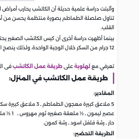
وأثبتت دراسة علمية حديثة أن الكاتشب يحارب أمراض 
تناول صلصلة الطماطم بصورة منتظمة يحسن من أداء
القلب.
12 جرام من السكر خلال الوجبة الواحدة، ولذلك ينصح الخبراء بالتقليل من تناوله.
تعرفي مع
لهلوبة
على
طريقة عمل الكاتشب
فى الم
طريقة عمل الكاتشب في المنزل:
المقادير:
5 ملاعق كبيرة معجون الط
عصير ليم
حار ـ رشة فلفل اسود ـ رشة كمون.
الطريقة التحضير: