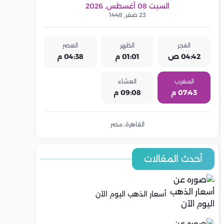
السبت 08 أغسطس, 2026
23 صفر, 1448
الفجر
الظهر
العصر
04:42 ص
01:01 م
04:38 م
المغرب
العشاء
07:43 م
09:08 م
القاهرة، مصر
أحدث المقالات
أسعار الذهب اليوم الآن