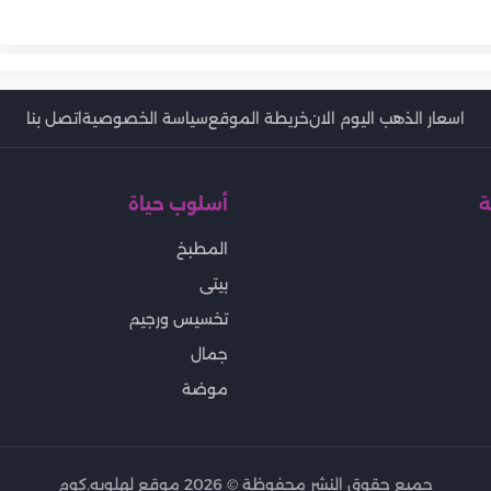
يطة
الإسباجتي بمكونات بسيطة
مصايف
الاقتصادية بخطوات بسيطة
اسعار الذهب اليوم الان
خريطة الموقع
سياسة الخصوصية
اتصل بنا
ة
أسلوب حياة
المطبخ
بيتى
تخسيس ورجيم
جمال
موضة
جميع حقوق النشر محفوظة ©
2026
موقع لهلوبه.كوم