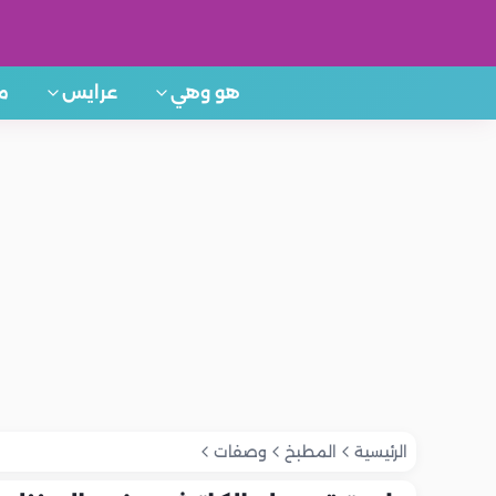
هو وهي
عرايس
م
الرئيسية
المطبخ
وصفات