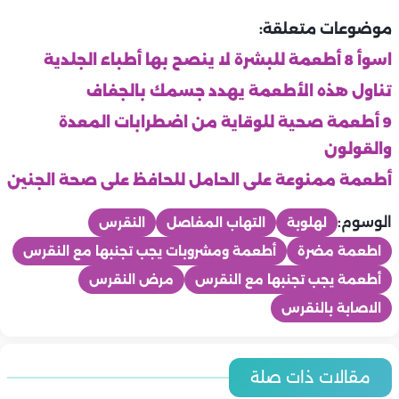
موضوعات متعلقة:
اسوأ 8 أطعمة للبشرة لا ينصح بها أطباء الجلدية
تناول هذه الأطعمة يهدد جسمك بالجفاف
9 أطعمة صحية للوقاية من اضطرابات المعدة
والقولون
أطعمة ممنوعة على الحامل للحافظ على صحة الجنين
الوسوم:
لهلوبة
التهاب المفاصل
النقرس
اطعمة مضرة
أطعمة ومشروبات يجب تجنبها مع النقرس
أطعمة يجب تجنبها مع النقرس
مرض النقرس
الاصابة بالنقرس
صحة
7 معلومات مهمة عن فيروس هانتا.. كل ما يجب أن تعرفه لحماية
صحة
مقالات ذات صلة
صحة
صحة
صحة
نفسك