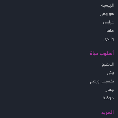
الرئيسية
هو وهي
عرايس
ماما
ولادى
أسلوب حياة
المطبخ
بيتى
تخسيس ورجيم
جمال
موضة
المزيد