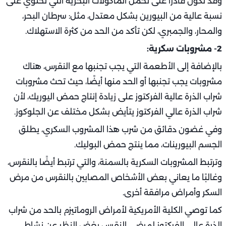
وقد تكون قادرًا على تحمل المأكولات البحرية التي تحتوي على
نسبة عالية من البيورين بشكل معتدل، مثل: سرطان البحر،
والمحار، والجمبري، لكن تأكد من الحد من كثرة الاستهلاك.
2- مشروبات سكرية:
بالإضافة إلى الأطعمة التي يجب تجنبها مع النقرس، هناك
مشروبات يجب تجنبها أو الحد منها أيضًا، حيث تحث مشروبات
شراب الذرة عالية الفركتوز على زيادة إنتاج حمض اليوريك، لأن
شراب الذرة عالي الفركتوز يتأيض بشكل مختلف عن الجلوكوز.
وفي غضون دقائق من شرب هذا المشروب السكري، يطلق
الجسم البيورينات، مما ينتج حمض البوليك.
وترتبط المشروبات السكرية بالسمنة، والتي ترتبط أيضًا بالنقرس،
وغالبًا ما يعاني بعض الأشخاص المصابين بالنقرس من مرض
السكر وأمراض مرافقة أخرى.
كما توصي الكلية الأمريكية لأمراض الروماتيزم بالحد من شراب
الذرة عالي الفركتوز لمرضى النقرس بغض النظر عن نشاط