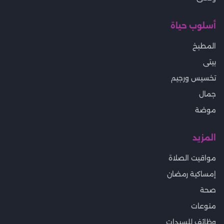
أسلوب حياة
المطبخ
بيتى
تخسيس ورجيم
جمال
موضة
المزيد
مواقيت الصلاة
إمساكية رمضان
صحة
منوعات
وظائف للسيدات