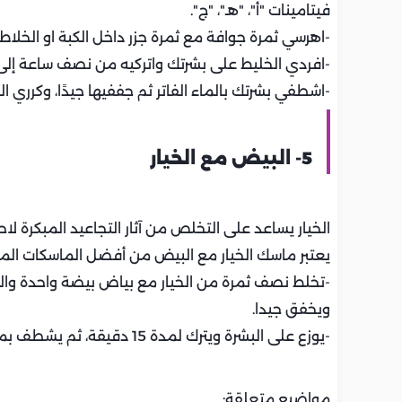
فيتامينات "أ"، "هـ"، "ج".
-اهرسي ثمرة جوافة مع ثمرة جزر داخل الكبة او الخل
-افردي الخليط على بشرتك واتركيه من نصف ساعة إلى 
-اشطفي بشرتك بالماء الفاتر ثم جففيها جيدًا، وكرري ا
5- البيض مع الخيار
الخيار يساعد على التخلص من آثار التجاعيد المبكرة لاح
يعتبر ماسك الخيار مع البيض من أفضل الماسكات المك
-تخلط نصف ثمرة من الخيار مع بياض بيضة واحدة وا
ويخفق جيدا.
-يوزع على البشرة ويترك لمدة 15 دقيقة، ثم يشطف بماء فاتر.
مواضيع متعلقة: