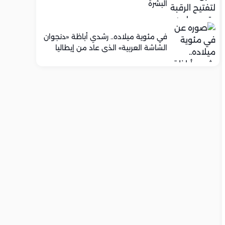
البشرة
في مئوية ميلاده.. رشدي أباظة «دنجوان
الشاشة العربية» الذي عاد من إيطاليا
ليصنع مجده في السينما المصرية