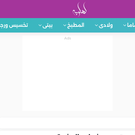
اما
ولادى
المطبخ
بيتى
تخسيس ورجي