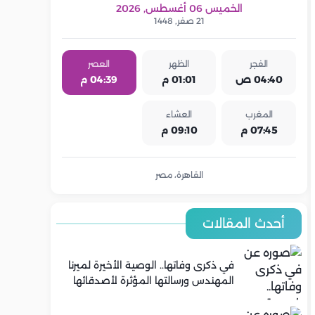
الخميس 06 أغسطس, 2026
21 صفر, 1448
الفجر
الظهر
العصر
04:40 ص
01:01 م
04:39 م
المغرب
العشاء
07:45 م
09:10 م
القاهرة، مصر
أحدث المقالات
في ذكرى وفاتها.. الوصية الأخيرة لميرنا
المهندس ورسالتها المؤثرة لأصدقائها
قبل الرحيل