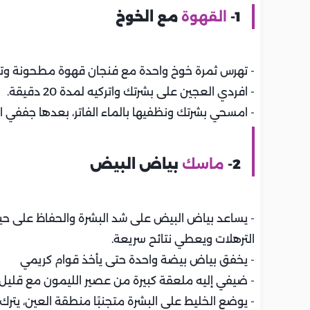
1-
القهوة
مع الخوخ
- تهرس ثمرة خوخ واحدة مع فنجان قهوة مطحونة وتخ
- افردي العجين على بشرتك واتركيه لمدة 20 دقيقة.
- امسحي بشرتك ونظفيها بالماء الفاتر، بعدها جففي 
2-
ماسك
بياض البيض
- يساعد بياض البيض على شد البشرة والحفاظ على حيو
الترهلات ويعطي نتائح سريعة.
- يخفق بياض بيضة واحدة حتى يأخذ قوام كريمي
- ضيفي إليه ملعقة كبيرة من عصير الليمون مع قليل م
- يوضع الخليط على البشرة متجنبًا منطقة العين، يترك لمدة 30 دقيقة ويشطف بالما