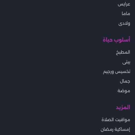
عرايس
ماما
ولادى
أسلوب حياة
المطبخ
بيتى
تخسيس ورجيم
جمال
موضة
المزيد
مواقيت الصلاة
إمساكية رمضان