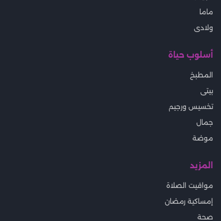
ماما
ولادى
أسلوب حياة
المطبخ
بيتى
تخسيس ورجيم
جمال
موضة
المزيد
مواقيت الصلاة
إمساكية رمضان
صحة