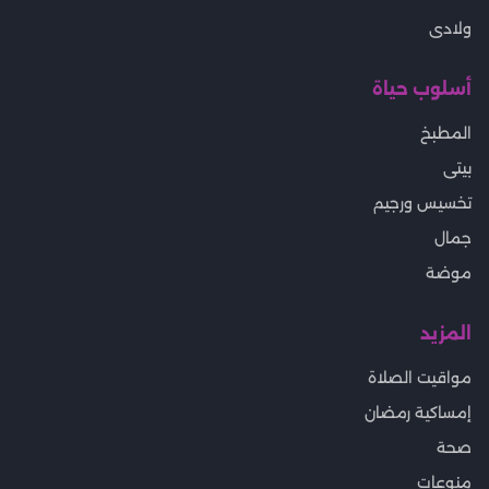
ولادى
أسلوب حياة
المطبخ
بيتى
تخسيس ورجيم
جمال
موضة
المزيد
مواقيت الصلاة
إمساكية رمضان
صحة
منوعات