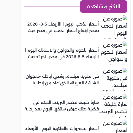
الاكثر مشاهده
أسعار الذهب اليوم | الأربعاء 5-8- 2026
بمصر ارتفاع أسعار الذهب في مصر حيث
سجل عيار 21 متوسط 5,920 جنيه
أسعار اللحوم والدواجن والاسماك اليوم |
الأربعاء 5-8-2026 في مصر.. اخر تحديث
في مئوية ميلاده.. رشدي أباظة «دنجوان
الشاشة العربية» الذي عاد من إيطاليا
ليصنع مجده في السينما المصرية
سارة خليفة تتصدر التريند.. الحكم في
قضية هتك عرض سائقها اليوم بعد إحالة
أوراقها للمفتي في تصنيع المخدرات
أسعار الخضروات والفاكهة اليوم | الأربعاء