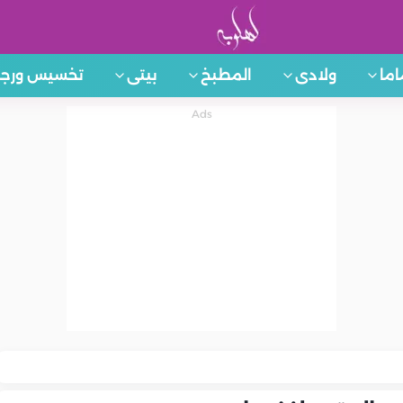
اما
ولادى
المطبخ
بيتى
تخسيس ورجي