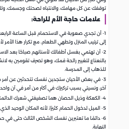
توقفك عن كل مهامك، والانتباه لصحتك وجسمك، ولل
علامات حاجة الأم للراحة:
1- أن تجدي صعوبة في الاستحمام قبل الساعة الرابعة
إلى ترتيب المنزل وتطهي الطعام، مع تكرار هذا الأمر لأ
2- أن تهتمي بغسل أطفالك لأسنانهم صباحًا بعد الاس
بالنعناع لتغيير رائحة فمك، وهو تصرف تقومين به لانش
للذهاب إلى المدرسة.
3- في بعض الأحيان ستجدين نفسك تتحدثين عن أمر م
آخر، ونسيتي بسبب تركيزك في أكثر من أمر في آن واحد.
4- الكعكة وذيل الحصان هما تصفيفتي شعرك الدائمتين، لعدم توافر الوقت لتصفيفة بشكل مختلف.
5- الميل لدخول الحمام كثيرًا، لأنه المكان الوحيد الذي تشعرين فيه بالراحة بعيدًا عن الضغوط.
6- دائمًا ما تعتبرين نفسك الشخص الثالث حتى في حد
النهاية.