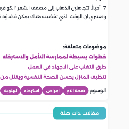
7- أحيانًا تتجاهلين الذهاب إلى مصفف الشعر "الكواف
وتعتبري ان الوقت الذي تقضينه هناك يمكن قضاؤه في 
موضوعات متعلقة:
خطوات بسيطة لممارسة التأمل والاسترخاء
طرق التغلب على الاجهاد في العمل
تنظيف المنزل يحسن الصحة النفسية ويقلل من ال
الوسوم:
صحة الام
امراض
استرخاء
لهلوبة
ماما
ماما
ماما
ماما
ماما
ماما
5 تمارين آمنة تحافظين بها على
أفكار لروتي
مقالات ذات صلة
5 طرق بسيطة لتخفيف آلام الظهر
8 أسئلة يجب
لياقتك أثناء الحمل
متى تشعر الحامل بحركة الجنين
الثلث الأخير
أسباب آلام ا
أثناء الحمل
طبيبك إذا ك
لأول مرة؟
تخفيفها
السابع