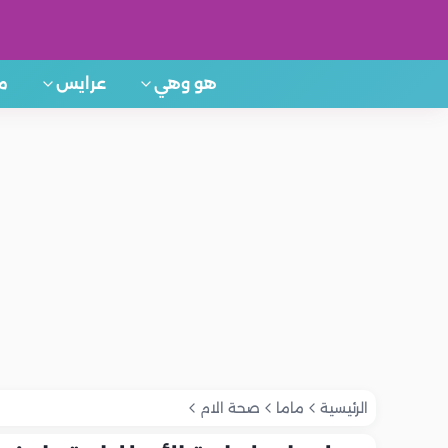
هو وهي
عرايس
م
الرئيسية
ماما
صحة الام