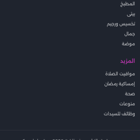
المطبخ
بيتى
تخسيس ورجيم
جمال
موضة
المزيد
مواقيت الصلاة
إمساكية رمضان
صحة
منوعات
وظائف للسيدات