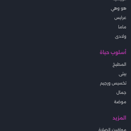
هو وهي
عرايس
ماما
ولادى
أسلوب حياة
المطبخ
بيتى
تخسيس ورجيم
جمال
موضة
المزيد
مواقيت الصلاة