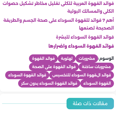
فوائد القهوة العربية للكلى تقليل مخاطر تشكيل حصوات
الكلى والمسالك البولية
أهم 7 فوائد للقهوة السوداء على صحة الجسم والطريقة
الصحيحة لصنعها
فوائد القهوة السوداء للبشرة
فوائد القهوة السوداء واضرارها
الوسوم:
مشروبات
لهلوبة
فوائد القهوة
مشروبات ساخنة
فوائد القهوة على الصحة
فوائد القهوة السوداء للتخسيس
فوائد القهوة السوداء
القهوة السوداء
فوائد القهوة السوداء بدون سكر
صحة
7 معلومات مهمة عن فيروس هانتا.. كل ما يجب أن تعرفه لحماية
صحة
مقالات ذات صلة
صحة
صحة
صحة
نفسك
هل ينتقل فيروس هانتا بين البشر؟ إليك الحقيقة الكاملة
مخاطر الالتهاب السحائي على الدماغ.. تأثيرات خطيرة تستدعي الانتباه
فيروس هانتا.. الأسباب والأعراض وطرق الوقاية بشكل مبسط
إرشادات طبية لحماية مرضى الحساسية والربو في الطقس
صحة