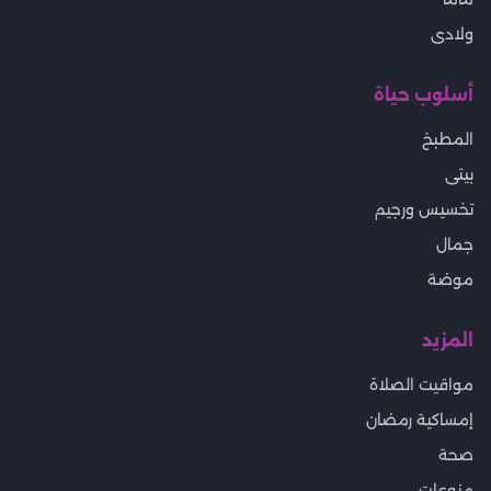
ولادى
أسلوب حياة
المطبخ
بيتى
تخسيس ورجيم
جمال
موضة
المزيد
مواقيت الصلاة
إمساكية رمضان
صحة
منوعات